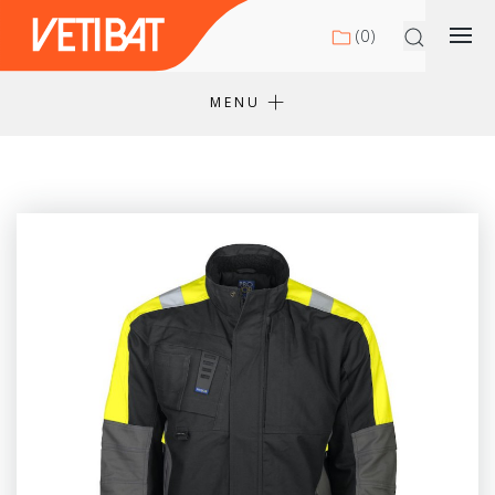
(
0
)
MENU