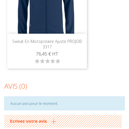
Sweat En Micropolaire Ajusté PROJOB
3317
Prix
76,45 €
HT
AVIS (0)
Aucun avis pour le moment.
Ecrivez votre avis