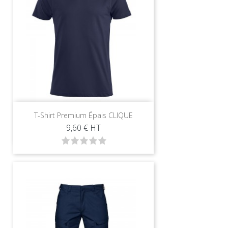
T-Shirt Premium Épais CLIQUE
Prix
9,60 €
HT